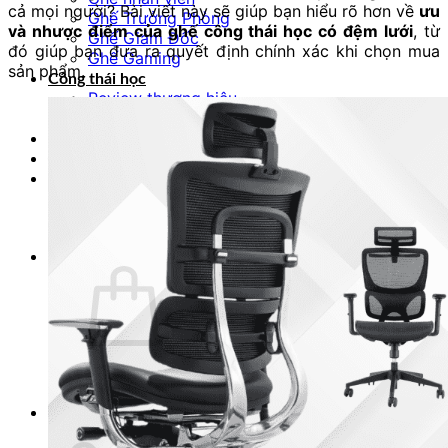
cả mọi người? Bài viết này sẽ giúp bạn hiểu rõ hơn về
ưu
Ghế Trưởng Phòng
và nhược điểm của ghế công thái học có đệm lưới
, từ
Ghế Giám Đốc
đó giúp bạn đưa ra quyết định chính xác khi chọn mua
Ghế Gaming
sản phẩm.
Công thái học
Review thương hiệu
Sức khỏe văn phòng
Dự án
Đăng Ký Đại Lý
Tìm kiếm:
Giỏ hàng /
0
₫
0
Chưa có sản phẩm trong giỏ hàng.
0
Giỏ hàng