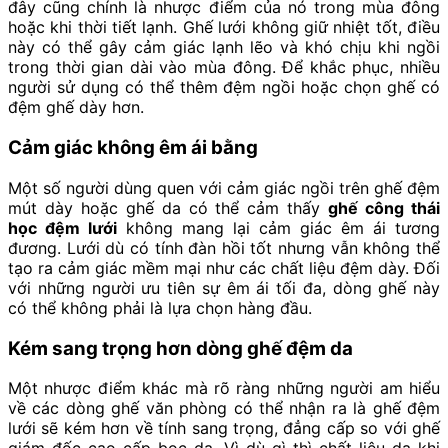
đây cũng chính là nhược điểm của nó trong mùa đông
hoặc khi thời tiết lạnh. Ghế lưới không giữ nhiệt tốt, điều
này có thể gây cảm giác lạnh lẽo và khó chịu khi ngồi
trong thời gian dài vào mùa đông. Để khắc phục, nhiều
người sử dụng có thể thêm đệm ngồi hoặc chọn ghế có
đệm ghế dày hơn.
Cảm giác không êm ái bằng
Một số người dùng quen với cảm giác ngồi trên ghế đệm
mút dày hoặc ghế da có thể cảm thấy
ghế công thái
học đệm lưới
không mang lại cảm giác êm ái tương
đương. Lưới dù có tính đàn hồi tốt nhưng vẫn không thể
tạo ra cảm giác mềm mại như các chất liệu đệm dày. Đối
với những người ưu tiên sự êm ái tối đa, dòng ghế này
có thể không phải là lựa chọn hàng đầu.
Kém sang trọng hơn dòng ghế đệm da
Một nhược điểm khác mà rõ ràng những người am hiểu
về các dòng ghế văn phòng có thể nhận ra là ghế đệm
lưới sẽ kém hơn về tính sang trọng, đẳng cấp so với ghế