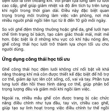
đệm lưới là tính thoáng khí. Với phần tựa lưng làm từ lưới
cao cấp, ghế giúp giảm nhiệt và độ ẩm tích tụ trên lưng
khi ngồi trong thời gian dài. Điều này đặc biệt quan
trọng trong môi trường làm việc văn phòng, nơi mà
nhiều người phải ngồi liên tục từ 8 đến 10 giờ mỗi ngày.
So với ghế đệm thông thường hoặc ghế da, ghế lưới hạn
chế tình trạng bí bách, tạo cảm giác thoải mái, mát mẻ
hơn. Đặc biệt là ở những khu vực có khí hậu nóng ẩm,
ghế công thái học lưới trở thành lựa chọn tối ưu cho
người dùng.
Ứng dụng công thái học tối ưu
Ghế công thái học đệm lưới không chỉ nổi bật về khả
năng thoáng khí mà còn được thiết kế đặc biệt để hỗ trợ
cơ thể, giảm áp lực lên cột sống, cổ, vai và tay. Phần tựa
lưng lưới đàn hồi theo hình dáng cơ thể, giúp phân bố
trọng lượng đều và giảm mỏi khi ngồi làm việc.
Ngoài ra, nhiều mẫu ghế còn được trang bị các chức
năng điều chỉnh như tựa đầu, tay vịn, chiều cao ghế,
giúp tạo sự linh hoạt trong việc điều chỉnh tư thế ngồi