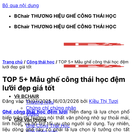
Bỏ qua nội dung
BChair THƯƠNG HIỆU GHẾ CÔNG THÁI HỌC
BChair THƯƠNG HIỆU GHẾ CÔNG THÁI HỌC
Trang chủ
/
Công thái học
/
TOP 5+ Mẫu ghế công thái học đệm
lưới đẹp giá tốt
TOP 5+ Mẫu ghế công thái học đệm
lưới đẹp giá tốt
Về BCHAIR
Đăng vào
13/07/2025
16/03/2026
bởi
Kiều Thị Tươi
Thương hiệu
Chứng chỉ chứng nhận
Ghế công thái học đệm lưới
hiện đang là lựa chọn phổ
Video
biến trên thị trường nội thất văn phòng nhờ sự thoải mái,
Ghế Văn Phòng
linh hoạt, và hỗ trợ tối ưu cho người sử dụng. Tuy nhiên,
Ghế Công Thái Học
liệu dòng ghế này có phải là lựa chọn lý tưởng cho tất
Ghế nhân viên