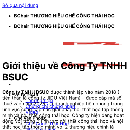
Bỏ qua nội dung
BChair THƯƠNG HIỆU GHẾ CÔNG THÁI HỌC
BChair THƯƠNG HIỆU GHẾ CÔNG THÁI HỌC
Giới thiệu về Công Ty TNHH
BSUC
Công ty TNHH BSUC
được thành lập vào năm 2018 (
Về BCHAIR
tiền thân là công ty JIDU Việt Nam) – được cấp mã số
Thương hiệu
thuế vào năm 2025, là doanh nghiệp tiên phong trong
Chứng chỉ chứng nhận
lĩnh vực cung cấp các giải pháp nội thất học tập thông
Video
minh và nội thất công thái học. Công ty hiện đang hoạt
Ghế Văn Phòng
động với trong 2 lĩnh vực nội thất công thái học và nội
Ghế Công Thái Học
thất học tập thông minh với 2 thương hiệu chính là
Ghế nhân viên