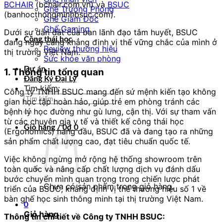
BCHAIR
(bchair.com.vn) và
BSUC
Ghế Trưởng Phòng
(banhocthongminhbsuc.com).
Ghế Giám Đốc
Ghế Gaming
Dưới sự dẫn dắt của ban lãnh đạo tâm huyết, BSUC
Công thái học
đang ngày càng khẳng định vị thế vững chắc của mình ở
Review thương hiệu
thị trường Việt Nam.
Sức khỏe văn phòng
Dự án
1. Thông tin tổng quan
Đăng Ký Đại Lý
Tìm kiếm:
Công ty TNHH BSUC mang đến sứ mệnh kiến tạo không
gian học tập hoàn hảo, giúp trẻ em phòng tránh các
bệnh lý học đường như gù lưng, cận thị. Với sự tham vấn
từ các chuyên gia y tế và thiết kế công thái học
Giỏ hàng /
0
₫
0
(Ergonomics) hàng đầu, BSUC đã và đang tạo ra những
sản phẩm chất lượng cao, đạt tiêu chuẩn quốc tế.
Việc không ngừng mở rộng hệ thống showroom trên
toàn quốc và nâng cấp chất lượng dịch vụ đánh dấu
bước chuyển mình quan trọng trong chiến lược phát
Chưa có sản phẩm trong giỏ hàng.
triển của BSUC, khẳng định vị thế thương hiệu số 1 về
bàn ghế học sinh thông minh tại thị trường Việt Nam.
0
Giỏ hàng
Thông tin chi tiết về Công ty TNHH BSUC: