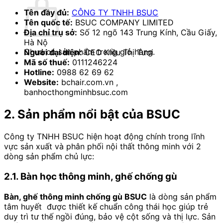
Tên đầy đủ:
CÔNG TY TNHH BSUC
Tên quốc tế:
BSUC COMPANY LIMITED
Địa chỉ trụ sở:
Số 12 ngõ 143 Trung Kính, Cầu Giấy,
Hà Nộ
Chưa có sản phẩm trong giỏ hàng.
Người đại diện:
CEO Kiều Thị Tươi
Mã số thuế:
0111246224
Hotline:
0988 62 69 62
Website:
bchair.com.vn ,
banhocthongminhbsuc.com
2. Sản phẩm nổi bật của BSUC
Công ty TNHH BSUC hiện hoạt động chính trong lĩnh
vực sản xuất và phân phối nội thất thông minh với 2
dòng sản phẩm chủ lực:
2.1. Bàn học thông minh, ghế chống gù
Bàn, ghế thông minh chống gù BSUC
là dòng sản phẩm
tâm huyết được thiết kế chuẩn công thái học giúp trẻ
duy trì tư thế ngồi đúng, bảo vệ cột sống và thị lực. Sản