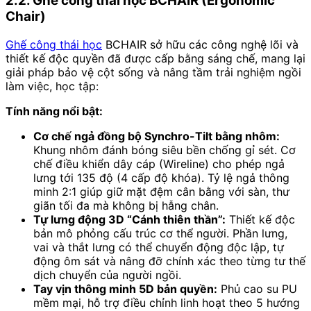
2.2. Ghế công thái học BCHAIR (Ergonomic
Chair)
Ghế công thái học
BCHAIR sở hữu các công nghệ lõi và
thiết kế độc quyền đã được cấp bằng sáng chế, mang lại
giải pháp bảo vệ cột sống và nâng tầm trải nghiệm ngồi
làm việc, học tập:
Tính năng nổi bật:
Cơ chế ngả đồng bộ Synchro-Tilt bằng nhôm:
Khung nhôm đánh bóng siêu bền chống gỉ sét. Cơ
chế điều khiển dây cáp (Wireline) cho phép ngả
lưng tới 135 độ (4 cấp độ khóa). Tỷ lệ ngả thông
minh 2:1 giúp giữ mặt đệm cân bằng với sàn, thư
giãn tối đa mà không bị hẫng chân.
Tự lưng động 3D “Cánh thiên thần”:
Thiết kế độc
bản mô phỏng cấu trúc cơ thể người. Phần lưng,
vai và thắt lưng có thể chuyển động độc lập, tự
động ôm sát và nâng đỡ chính xác theo từng tư thế
dịch chuyển của người ngồi.
Tay vịn thông minh 5D bản quyền:
Phủ cao su PU
mềm mại, hỗ trợ điều chỉnh linh hoạt theo 5 hướng